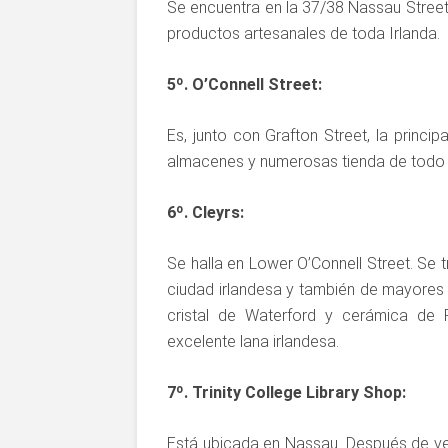
Se encuentra en la 37/38 Nassau Street. 
productos artesanales de toda Irlanda.
5º. O’Connell Street:
Es, junto con Grafton Street, la princi
almacenes y numerosas tienda de todo 
6º. Cleyrs:
Se halla en Lower O’Connell Street. Se 
ciudad irlandesa y también de mayores 
cristal de Waterford y cerámica de
excelente lana irlandesa.
7º. Trinity College Library Shop:
Está ubicada en Nassau. Después de ver 