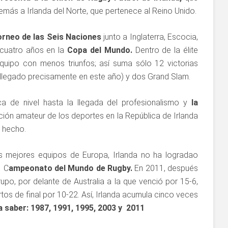
más a Irlanda del Norte, que pertenece al Reino Unido.
rneo de las Seis Naciones
junto a Inglaterra, Escocia,
 cuatro años en la
Copa del Mundo.
Dentro de la élite
equipo con menos triunfos; así suma sólo 12 victorias
ha llegado precisamente en este año) y dos Grand Slam.
a de nivel hasta la llegada del profesionalismo y
la
dición amateur de los deportes en la República de Irlanda
e hecho.
os mejores equipos de Europa, Irlanda no ha logradao
n C
ampeonato del Mundo de Rugby.
En 2011, después
po, por delante de Australia a la que venció por 15-6,
tos de final por 10-22. Así, Irlanda acumula cinco veces
 a saber: 1987, 1991, 1995, 2003 y 2011