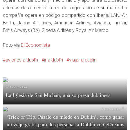
opera rutas de corto y medio radio y aporta tráfico directo,
además de alimentar la red de largo radio de su matriz. La
compañía opera en código compartido con Iberia, LAN, Air
Berlin, Japan Air Lines, American Airlines, Avianca, Finnair,
Britis Airways (BA), Siberia Airlines y Royal Air Maroc.
Foto vía
El Economista
aviones a dublín
ir a dublín
viajar a dublín
Anterior artículo
La Iglesia de San Michan, una sorpresa dublinesa
Siguiente artículo
‘Trick or Trip. Pásalo de miedo en Dublín’, como ganar
un viaje gratis para dos personas a Dublín con eDreams