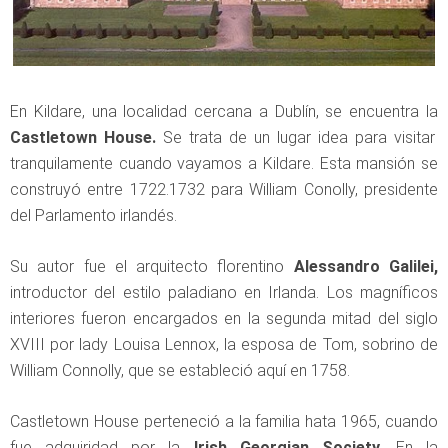
En Kildare, una localidad cercana a Dublín, se encuentra la
Castletown House.
Se trata de un lugar idea para visitar
tranquilamente cuando vayamos a Kildare. Esta mansión se
construyó entre 1722.1732 para William Conolly, presidente
del Parlamento irlandés.
Su autor fue el arquitecto florentino
Alessandro Galilei,
introductor del estilo paladiano en Irlanda. Los magníficos
interiores fueron encargados en la segunda mitad del siglo
XVIII por lady Louisa Lennox, la esposa de Tom, sobrino de
William Connolly, que se estableció aquí en 1758.
Castletown House perteneció a la familia hata 1965, cuando
fue adquiridad por la
Irish Georgian Society
. En la