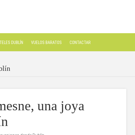
TELES DUBLÍN
VUELOS BARATOS
CONTACTAR
blín
esne, una joya
ín