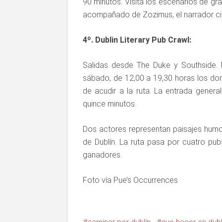
90 minutos. Visita los escenarios de gr
acompañado de Zozimus, el narrador ci
4º. Dublin Literary Pub Crawl:
Salidas desde The Duke y Southside. D
sábado, de 12,00 a 19,30 horas los do
de acudir a la ruta. La entrada genera
quince minutos.
Dos actores representan paisajes humo
de Dublín. La ruta pasa por cuatro pub
ganadores.
Foto vía Pue’s Occurrences