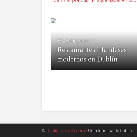
caminar por dublín
que hacer en dubl
Anterior artículo
Restaurantes irlandeses
modernos en Dublín
©
DublinTurismo.com
- Guía turística de Dublín.