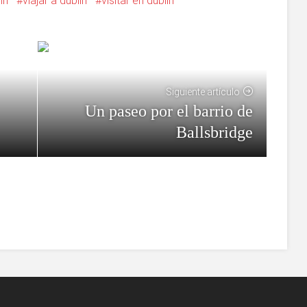
ín
viajar a dublín
visitar en dublín
Siguiente artículo
Un paseo por el barrio de
Ballsbridge