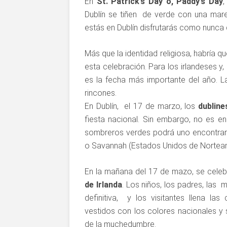
En
St. Patrick’s Day o, Paddy’s Day
,
Dublín se tiñen de verde con una mare
estás en Dublín disfrutarás como nunca d
Más que la identidad religiosa, habría q
esta celebración. Para los irlandeses y,
es la fecha más importante del año. La
rincones.
En Dublín, el 17 de marzo, los
dubline
fiesta nacional. Sin embargo, no es e
sombreros verdes podrá uno encontrar
o Savannah (Estados Unidos de Norteamé
En la mañana del 17 de mazo, se cele
de Irlanda
. Los niños, los padres, las 
definitiva, y los visitantes llena l
vestidos con los colores nacionales y 
de la muchedumbre.