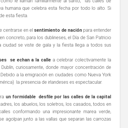
 como le llaman familiarmente al santo, las calles de
a humana que celebra esta fecha por todo lo alto. Si
e esta fiesta.
ue centrarse en el
sentimiento de nación
para entender
 en concreto, para los dublineses, el Día de San Patricio
 ciudad se viste de gala y la fiesta llega a todos sus
ses se echan a la calle
a celebrar colectivamente la
n Dublín, curiosamente, donde mayor concentración de
.Debido a la emigración en ciudades como Nueva York
rica) la presencia de irlandeses es espectacular.
bra
un formidable desfile por las calles de la capital
madres, los abuelos, los soletros, los casados, todos en
as calles conformando una impresionante marea verde,
se agolpan junto a las vallas que separan las carrozas