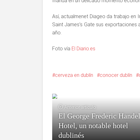
Irlanda en un delicado momento econó
Así, actualmenet Diageo da trabajo en I
Saint James’s Gate sus exportaciones a
año.
Foto vía
El Diario.es
cerveza en dublín
conocer dublín
Anterior artículo
El George Frederic Hande
Hotel, un notable hotel
dublinés