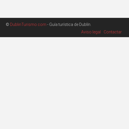
©
DublinTurismo.com
- Guía turística de Dublín.
Aviso legal
Contactar